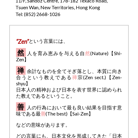
11/F, Sandoz Centre, 178-182 Texaco Road,
Tsuen Wan, New Territories, Hong Kong
Tel: (852) 2668-1026
“Zen”
という言葉には、
然
人を育み恵みを与える自
然
(Nature)【Shi-
Zen】
禅
余計なものを全てそぎ落とし、本質に向き
合うという教えである
禅
宗(Zen sect.)【Zen-
shyu】
日本人の精神および日本を表す世界に認められ
た教えであるということ。
善
人の行為において最も良い結果を目指す意
味である最
善
(The best)【Sai-Zen】
などの意味があります。
どの言葉にも、日本文化を形成してきた「日本