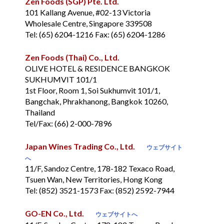
Zen Foods (SGP) Pte. Ltd.
101 Kallang Avenue, #02-13 Victoria
Wholesale Centre, Singapore 339508
Tel: (65) 6204-1216 Fax: (65) 6204-1286
Zen Foods (Thai) Co., Ltd.
OLIVE HOTEL & RESIDENCE BANGKOK
SUKHUMVIT 101/1
1st Floor, Room 1, Soi Sukhumvit 101/1,
Bangchak, Phrakhanong, Bangkok 10260,
Thailand
Tel/Fax: (66) 2-000-7896
Japan Wines Trading Co., Ltd.
ウェブサイト
へ
11/F, Sandoz Centre, 178-182 Texaco Road,
Tsuen Wan, New Territories, Hong Kong
Tel: (852) 3521-1573 Fax: (852) 2592-7944
GO-EN Co., Ltd.
ウェブサイトへ