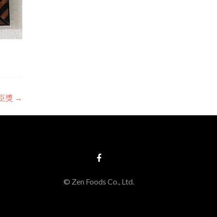
臣獎
→
© Zen Foods Co., Ltd.