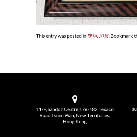
This entry was posted in
獎項
,
消息
. Bookmark t
Post navigation
s
11/F, Sandoz Centre,178-182 Texaco
Road,Tsuen Wan, New Territories,
Hong Kong