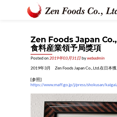
Zen Foods Japan 
食料産業領予局獎項
Posted on
2019年03月31日
by
webadmin
2019年3月 Zen Foods Japan Co., 
[参照]
https://www.maff.go.jp/j/press/shokusan/kaiga